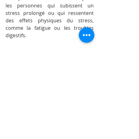
les personnes qui subissent un 
stress prolongé ou qui ressentent 
des effets physiques du stress, 
comme la fatigue ou les troubles 
digestifs.
Les bourgeons les plus 
recommandés contre le stress :
Bourgeon de Figuier
 : Il agit 
directement sur le système 
nerveux pour calmer les tensions 
intérieures et réguler les 
troubles digestifs souvent liés au 
stress. Un véritable allié pour les 
émotions nouées dans l’estomac.
Bourgeon de Tilleul
 : Parfait 
pour apaiser l’esprit et favoriser 