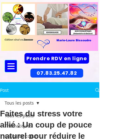
Marie-Laure Bissoudre
Prendre RDV en ligne
07.83.25.47.82
Post
Tous les posts
Faites du stress votre
Tous les posts
allié : Un coup de pouce
Thématiques
naturel pour réduire le
Coups de coeur