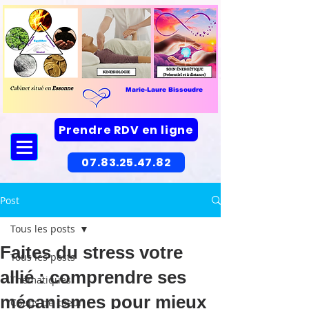
Marie-Laure Bissoudre
Prendre RDV en ligne
07.83.25.47.82
Post
Tous les posts
Faites du stress votre
Tous les posts
allié : comprendre ses
Thématiques
mécanismes pour mieux
Coups de coeur