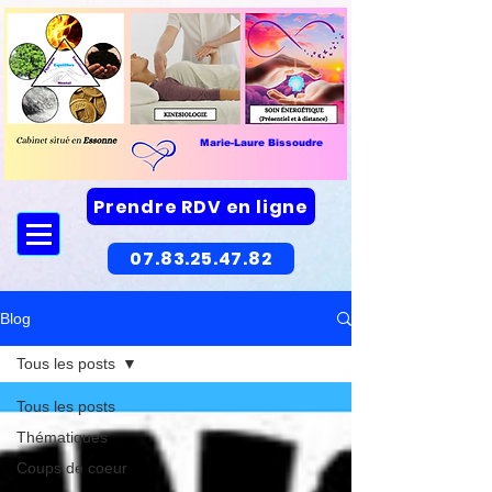
Marie-Laure Bissoudre
Prendre RDV en ligne
07.83.25.47.82
Blog
Tous les posts
Tous les posts
Thématiques
Coups de coeur