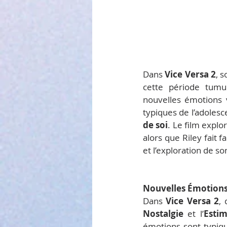
Dans 
Vice Versa 2
, 
cette période tumul
nouvelles émotions v
typiques de l’adoles
de soi
. Le film expl
alors que Riley fait 
et l’exploration de so
Nouvelles Émotions
Dans 
Vice Versa 2
,
Nostalgie
 et l’
Estim
émotions sont typiqu