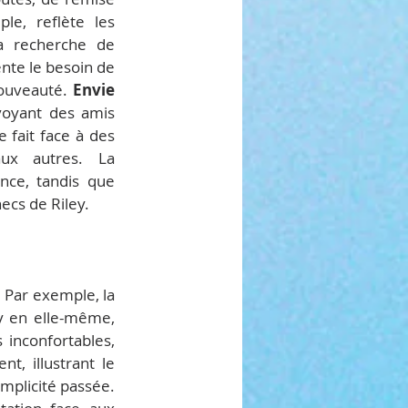
le, reflète les 
a recherche de 
nte le besoin de 
ouveauté. 
Envie
voyant des amis 
e fait face à des 
moments embarrassants ou lorsqu’elle se compare négativement aux autres. La 
ce, tandis que 
hecs de Riley.
Ces nouvelles émotions viennent enrichir la dynamique émotionnelle de Riley. Par exemple, la 
ey en elle-même, 
inconfortables, 
t, illustrant le 
mplicité passée. 