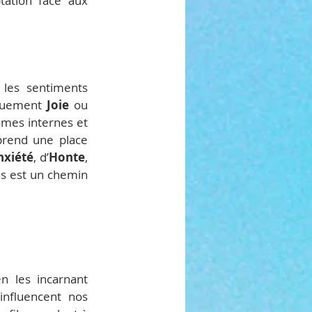
ation face aux 
les sentiments 
quement 
Joie
 ou 
mes internes et 
prend une place 
nxiété
, d’
Honte
, 
s est un chemin 
 les incarnant 
nfluencent nos 