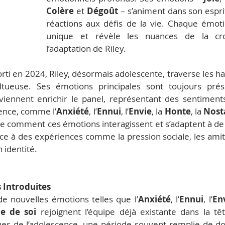
Colère
 et 
Dégoût
 – s’animent dans son espri
réactions aux défis de la vie. Chaque émoti
unique et révèle les nuances de la cro
l’adaptation de Riley.
sorti en 2024, Riley, désormais adolescente, traverse les hau
tueuse. Ses émotions principales sont toujours prés
iennent enrichir le panel, représentant des sentiments 
cence, comme l’
Anxiété
, l’
Ennui
, l’
Envie
, la 
Honte
, la 
Nost
ore comment ces émotions interagissent et s’adaptent à de
face à des expériences comme la pression sociale, les ami
n identité.
 Introduites
 de nouvelles émotions telles que l’
Anxiété
, l’
Ennui
, l’
En
e de soi
 rejoignent l’équipe déjà existante dans la têt
es de l’adolescence, une période souvent remplie de do