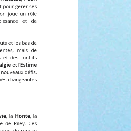
t pour gérer ses 
on joue un rôle 
issance et de 
ts et les bas de 
entes, mais de 
et des conflits 
algie
 et l’
Estime 
 nouveaux défis, 
tiés changeantes 
vie
, la 
Honte
, la 
e de Riley. Ces 
utes, de remise 