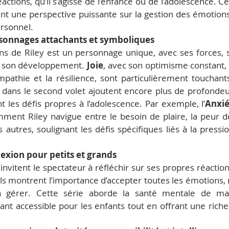
tions, qu’il s’agisse de l’enfance ou de l’adolescence. Ces
ent une perspective puissante sur la gestion des émotions, 
rsonnel.
sonnages attachants et symboliques
 de Riley est un personnage unique, avec ses forces, se
 son développement. 
Joie
, avec son optimisme constant, 
mpathie et la résilience, sont particulièrement touchant
 dans le second volet ajoutent encore plus de profonde
t les défis propres à l’adolescence. Par exemple, l’
Anxié
ent Riley navigue entre le besoin de plaire, la peur de 
autres, soulignant les défis spécifiques liés à la pression
lexion pour petits et grands
 invitent le spectateur à réfléchir sur ses propres réactio
 Ils montrent l’importance d’accepter toutes les émotions,
 à gérer. Cette série aborde la santé mentale de ma
dant accessible pour les enfants tout en offrant une riche