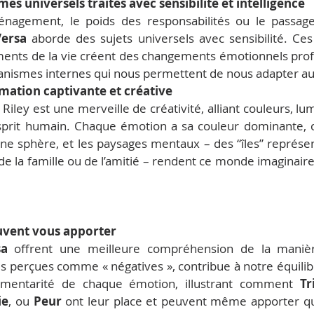
es universels traités avec sensibilité et intelligence
nagement, le poids des responsabilités ou le passage 
Versa
 aborde des sujets universels avec sensibilité. Ces
nts de la vie créent des changements émotionnels profo
ismes internes qui nous permettent de nous adapter aux
mation captivante et créative
 Riley est une merveille de créativité, alliant couleurs, lu
esprit humain. Chaque émotion a sa couleur dominante, 
ne sphère, et les paysages mentaux – des “îles” représent
de la famille ou de l’amitié – rendent ce monde imaginaire à
uvent vous apporter
sa
 offrent une meilleure compréhension de la maniè
 perçues comme « négatives », contribue à notre équilibre
mentarité de chaque émotion, illustrant comment 
Tr
ie
, ou 
Peur
 ont leur place et peuvent même apporter q