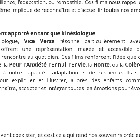
ilience, l’adaptation, ou l’empathie. Ces films nous rappell
me implique de reconnaître et d’accueillir toutes nos ém
ont apporté en tant que kinésiologue
iologue, 
Vice Versa
 résonne particulièrement ave
ls offrent une représentation imagée et accessible 
 rencontre au quotidien. Ces films renforcent l’idée que 
e
, la 
Peur
, l’
Anxiété
, l’
Ennui
, l’
Envie
, la 
Honte
, ou la 
Colèr
t à notre capacité d’adaptation et de résilience. Ils son
our expliquer et illustrer, auprès des enfants comm
naître, accepter et intégrer toutes les émotions pour év
uvent coexister, et c’est cela qui rend nos souvenirs précie