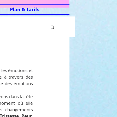
Plan & tarifs
 les émotions et 
e à travers des 
e des émotions 
ons dans la tête 
moment où elle 
es changements 
Tristesse
, 
Peur
, 