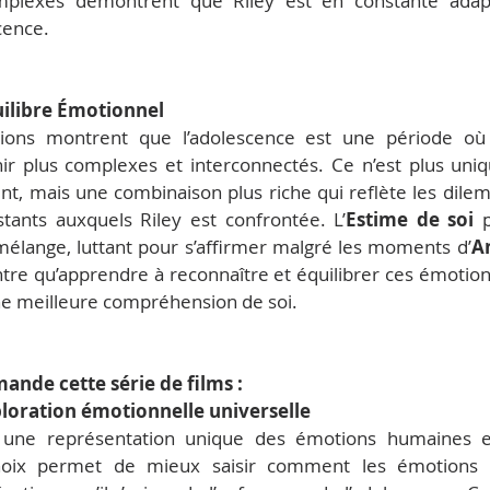
mplexes démontrent que Riley est en constante adapt
cence.
uilibre Émotionnel
ions montrent que l’adolescence est une période où 
ir plus complexes et interconnectés. Ce n’est plus uni
nt, mais une combinaison plus riche qui reflète les dilem
tants auxquels Riley est confrontée. L’
Estime de soi
 
élange, luttant pour s’affirmer malgré les moments d’
A
tre qu’apprendre à reconnaître et équilibrer ces émotion
une meilleure compréhension de soi.
nde cette série de films :
loration émotionnelle universelle
 une représentation unique des émotions humaines en
choix permet de mieux saisir comment les émotions i