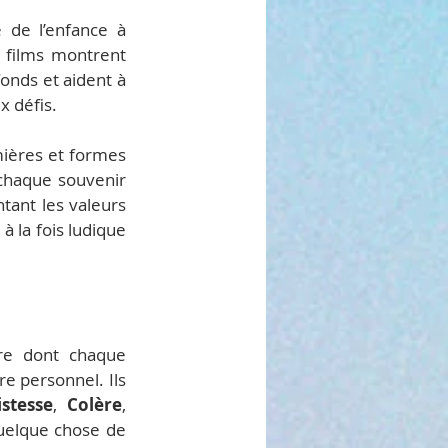
de l’enfance à 
 films montrent 
nds et aident à 
 défis.
mières et formes 
chaque souvenir 
ant les valeurs 
 la fois ludique 
re dont chaque 
 personnel. Ils 
istesse
, 
Colère
, 
uelque chose de 