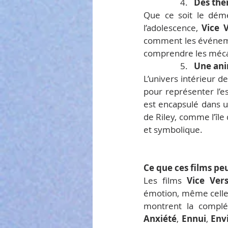
                  4.   
Des thèm
Que ce soit le démé
l’adolescence, 
Vice 
comment les événeme
comprendre les mécan
                  5.   
Une ani
L’univers intérieur de
pour représenter l’
est encapsulé dans u
de Riley, comme l’île 
et symbolique.
Ce que ces films pe
Les films 
Vice Ver
émotion, même celles
montrent la complé
Anxiété
, 
Ennui
, 
Env