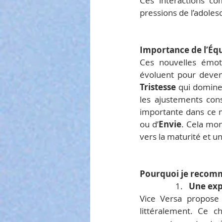
Ces interactions co
pressions de l’adoles
Importance de l’Éq
Ces nouvelles émot
évoluent pour deven
Tristesse
 qui domine
les ajustements cons
importante dans ce m
ou d’
Envie
. Cela mon
vers la maturité et 
Pourquoi je recomma
                  1.   
Une exp
Vice Versa propose
littéralement. Ce 