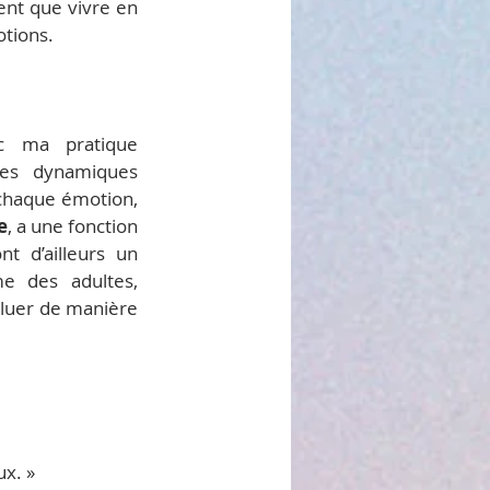
ent que vivre en 
otions.
c ma pratique 
des dynamiques 
chaque émotion, 
e
, a une fonction 
t d’ailleurs un 
e des adultes, 
oluer de manière 
ux. »