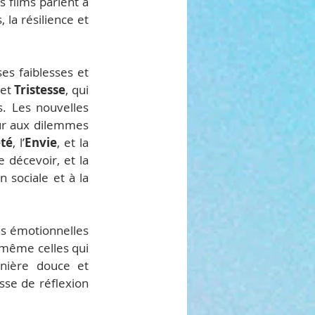
 films parlent à 
la résilience et 
s faiblesses et 
et 
Tristesse
, qui 
s. Les nouvelles 
ur aux dilemmes 
té
, l’
Envie
, et la 
décevoir, et la 
 sociale et à la 
ns émotionnelles 
 même celles qui 
nière douce et 
sse de réflexion 