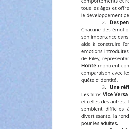
comportements et réac
tous les âges et offr
le développement pe
                  2.   
Des per
Chacune des émotions
son importance dans
aide à construire l’e
émotions introduites
de Riley, représentan
Honte
 montrent comm
comparaison avec les 
quête d’identité.
                  3.   
Une réf
Les films 
Vice Versa
et celles des autres.
semblent difficiles
divertissante, la ren
pour les adultes.