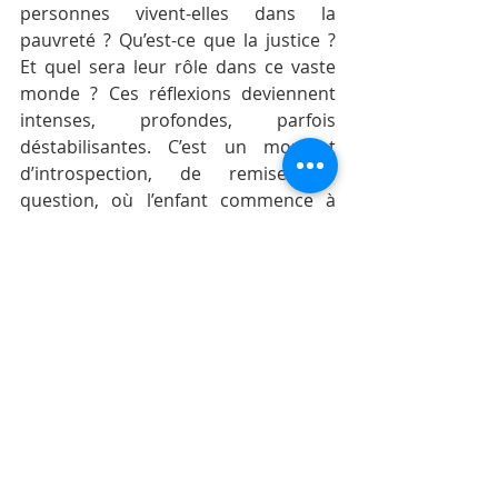
personnes vivent-elles dans la 
pauvreté ? Qu’est-ce que la justice ? 
Et quel sera leur rôle dans ce vaste 
monde ? Ces réflexions deviennent 
intenses, profondes, parfois 
déstabilisantes. C’est un moment 
d’introspection, de remise en 
question, où l’enfant commence à 
esquisser son propre chemin, à 
explorer des idées complexes et à 
comprendre que les réponses ne 
sont jamais simples.
Implications pratiques :
Favorisez des discussions 
ouvertes sur des sujets 
abstraits,
 comme la justice, 
l’éthique ou les questions 
sociales. Les adolescents ont soif 