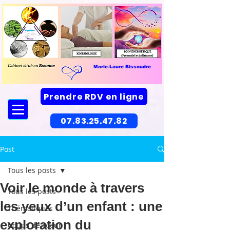
Marie-Laure Bissoudre
Prendre RDV en ligne
07.83.25.47.82
Post
Tous les posts
Voir le monde à travers
Tous les posts
les yeux d’un enfant : une
Thématiques
exploration du
Coups de coeur