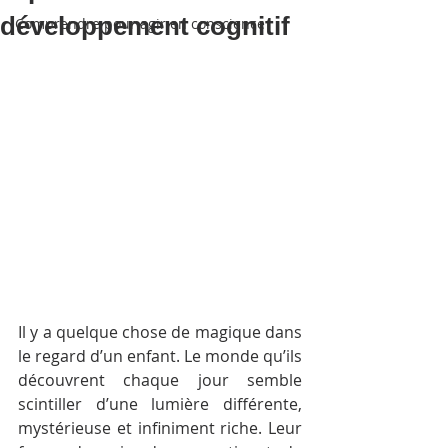
développement cognitif
Comprendre pour agir en conscience
Il y a quelque chose de magique dans 
le regard d’un enfant. Le monde qu’ils 
découvrent chaque jour semble 
scintiller d’une lumière différente, 
mystérieuse et infiniment riche. Leur 