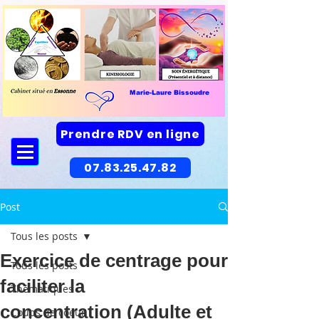
Marie-Laure Bissoudre
Prendre RDV en ligne
07.83.25.47.82
Post
Tous les posts
Exercice de centrage pour
Tous les posts
faciliter la
Thématiques
concentration (Adulte et
Coups de coeur