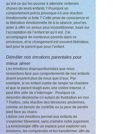
qu’est-ce qui les pousse à attendre certaines
choses de leurs enfants ? Pourquoi un
comportement précis provoque-t-il une réaction
émotionnelle si forte ? Cette prise de conscience et
la libération émotionnelle lié à la séance, peut les
aider à offrir un amour plus inconditionnel, basé sur
l’acceptation de l’enfant tel qu’il est. J’ai
accompagné de nombreux parents dans ce
processus, et le changement est souvent libérateur,
tant pour le parent que pour l’enfant.
Démêler nos émotions parentales pour
mieux aimer
Les émotions disproportionnées que nous
ressentons face aux comportements de nos enfants
disent souvent plus de nous que d’eux. Par
exemple, si un enfant oublie de ranger sa chambre
et que le parent réagit avec une colère intense, il
peut être utile de s’interroger : Pourquoi ce
désordre déclenche-t-il autant de frustration en moi
? Parfois, cela réactive des blessures anciennes,
comme un besoin de contrôle ou la peur de perdre
pied face au chaos.
Libérer ces émotions permet aux enfants de
s’exprimer librement, sans craindre notre jugement.
La kinésiologie offre un espace pour explorer ces
émotions, les comprendre et les transformer, afin de