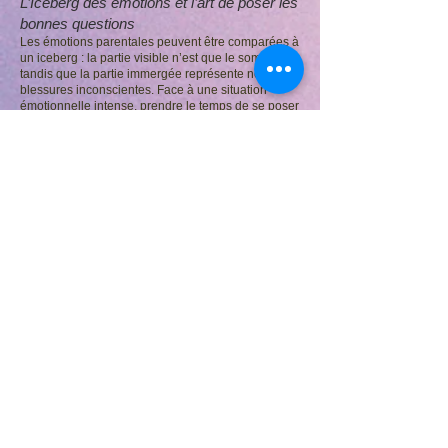
L’Iceberg des émotions et l’art de poser les
bonnes questions
Les émotions parentales peuvent être comparées à
un iceberg : la partie visible n’est que le sommet,
tandis que la partie immergée représente nos
blessures inconscientes. Face à une situation
émotionnelle intense, prendre le temps de se poser
des questions clés – Qu’est-ce qui a été activé en
moi ? Pourquoi je me sens en colère ? – permet de
mieux comprendre ce qui se joue.
La kinésiologie aide à descendre sous la surface
de cet iceberg, en identifiant les blocages
inconscients liés à des expériences passées, et en
libérant ces tensions pour un mieux-être durable.
Grâce à cet outil, les parents peuvent travailler en
profondeur sur les origines de leurs émotions, ce
qui leur permet de réagir aux situations familiales
avec plus de sérénité.
Références cinématographiques
Pour illustrer ce concept, certains films offrent un
regard fascinant sur la relation parent-enfant et les
schémas émotionnels. Par exemple,
À la poursuite
du bonheur
montre comment le parcours d’un père
affecte la relation avec son fils.
Le cercle des
poètes disparus
explore les pressions parentales
et leur impact sur les aspirations des enfants. Ces