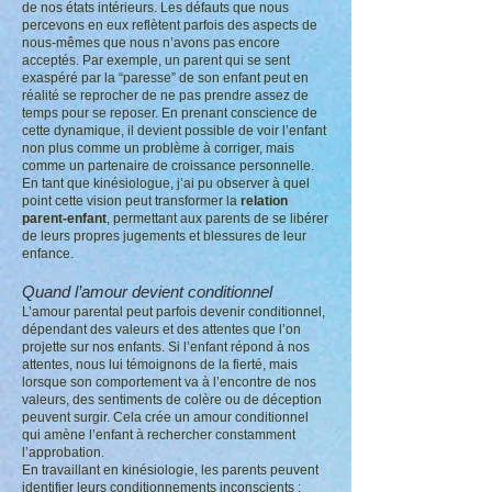
de nos états intérieurs. Les défauts que nous
percevons en eux reflètent parfois des aspects de
nous-mêmes que nous n’avons pas encore
acceptés. Par exemple, un parent qui se sent
exaspéré par la “paresse” de son enfant peut en
réalité se reprocher de ne pas prendre assez de
temps pour se reposer. En prenant conscience de
cette dynamique, il devient possible de voir l’enfant
non plus comme un problème à corriger, mais
comme un partenaire de croissance personnelle.
En tant que kinésiologue, j’ai pu observer à quel
point cette vision peut transformer la
relation
parent-enfant
, permettant aux parents de se libérer
de leurs propres jugements et blessures de leur
enfance.
Quand l’amour devient conditionnel
L’amour parental peut parfois devenir conditionnel,
dépendant des valeurs et des attentes que l’on
projette sur nos enfants. Si l’enfant répond à nos
attentes, nous lui témoignons de la fierté, mais
lorsque son comportement va à l’encontre de nos
valeurs, des sentiments de colère ou de déception
peuvent surgir. Cela crée un amour conditionnel
qui amène l’enfant à rechercher constamment
l’approbation.
En travaillant en kinésiologie, les parents peuvent
identifier leurs conditionnements inconscients :