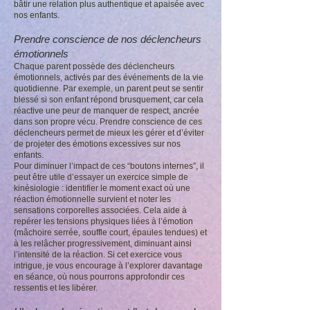
bâtir une relation plus authentique et apaisée avec
nos enfants.
Prendre conscience de nos déclencheurs
émotionnels
Chaque parent possède des déclencheurs
émotionnels, activés par des événements de la vie
quotidienne. Par exemple, un parent peut se sentir
blessé si son enfant répond brusquement, car cela
réactive une peur de manquer de respect, ancrée
dans son propre vécu. Prendre conscience de ces
déclencheurs permet de mieux les gérer et d’éviter
de projeter des émotions excessives sur nos
enfants.
Pour diminuer l’impact de ces “boutons internes”, il
peut être utile d’essayer un exercice simple de
kinésiologie : identifier le moment exact où une
réaction émotionnelle survient et noter les
sensations corporelles associées. Cela aide à
repérer les tensions physiques liées à l’émotion
(mâchoire serrée, souffle court, épaules tendues) et
à les relâcher progressivement, diminuant ainsi
l’intensité de la réaction. Si cet exercice vous
intrigue, je vous encourage à l’explorer davantage
en séance, où nous pourrons approfondir ces
ressentis et les libérer.