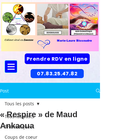
Marie-Laure Bissoudre
Prendre RDV en ligne
07.83.25.47.82
Post
Tous les posts
« Respire » de Maud
Tous les posts
Ankaoua
Thématiques
Coups de coeur