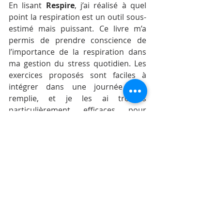
En lisant 
Respire
, j’ai réalisé à quel 
point la respiration est un outil sous-
estimé mais puissant. Ce livre m’a 
permis de prendre conscience de 
l’importance de la respiration dans 
ma gestion du stress quotidien. Les 
exercices proposés sont faciles à 
intégrer dans une journée bien 
remplie, et je les ai trouvés 
particulièrement efficaces pour 
retrouver calme et énergie. Ce livre 
m’a vraiment incité à faire de la 
respiration consciente une habitude 
régulière dans ma vie.
Extrait inspirant :
« La respiration est un pont entre le 
corps et l’esprit, un ancrage dans le 
présent qui nous permet de revenir à 