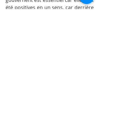
gouvernent est essentiel car elles ont 
été positives en un sens, car derrière 
toute épreuve, il y a une leçon de vie. 
Et pour chaque injonction, vous avez 
pu découvrir leurs côtés positifs.
Aujourd’hui vous fonctionnez la 
plupart du temps, en pilotage 
automatique et vous n’avez 
probablement pas conscience des 
implications qu’il en découlerais 
aussi bien dans le domaine 
professionnel, amical, 
sentimental….si elle était 
déprogrammé.
En brisant vos injonctions, vous vous 
autoriserez à fonctionner 
différemment.