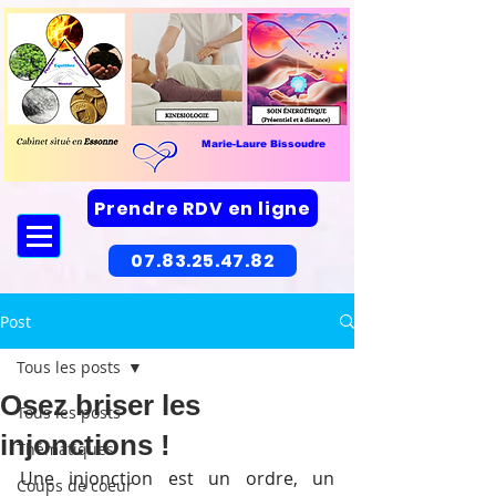
Marie-Laure Bissoudre
Prendre RDV en ligne
07.83.25.47.82
Post
Tous les posts
Osez briser les
Tous les posts
injonctions !
Thématiques
Une injonction est un ordre, un 
Coups de coeur