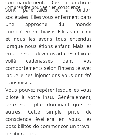
commandement. C
es injonctions 
Comprendre pour agir en conscience
sont parentales et a fortiori 
sociétales. Elles vous enferment dans 
une approche du monde 
complètement biaisé. Elles sont cinq 
et nous les avons tous entendus 
lorsque nous étions enfant. Mais les 
enfants sont devenus adultes et vous 
voilà cadenassés dans vos 
comportements selon l’intensité avec 
laquelle ces injonctions vous ont été 
transmises.
Vous pouvez repérer lesquelles vous 
pilote à votre insu. Généralement, 
deux sont plus dominant que les 
autres. Cette simple prise de 
conscience éveillera en vous, les 
possibilités de commencer un travail 
de libération.