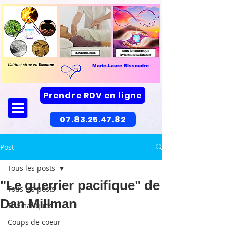
Marie-Laure Bissoudre
Prendre RDV en ligne
07.83.25.47.82
Post
Tous les posts
"Le guerrier pacifique" de
Tous les posts
Dan Millman
Thématiques
Coups de coeur