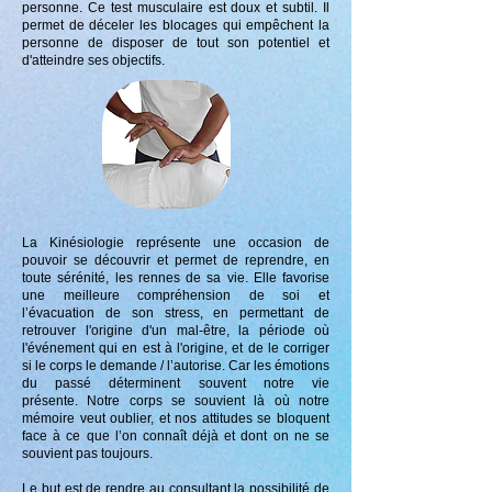
personne.
Ce test musculaire est doux et subtil.
Il
permet de déceler les blocages qui empêchent la
personne de disposer de tout s
on potentiel et
d'atteindre ses objectifs.
La Kinésiologie représente une occasion de
pouvoir se découvrir et permet de reprendre, en
toute sérénité, les rennes de sa vie.
Elle favorise
une meilleure compréhension de soi et
l’évacuation de son stress, en permettant de
retrouver l'origine d'un mal-être, la période où
l'événement qui en est à l'origine, et de le corriger
si le corps le demande / l’autorise. Car les émotions
du passé déterminent souvent notre vie
présente.
Notre corps se souvient là où notre
mémoire veut oublier, et nos attitudes se bloquent
face à ce que l’on connaît déjà et dont on ne se
souvient pas toujours.
Le but est de rendre au consultant la possibilité de