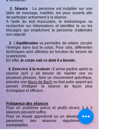
à verbaliser.
2
.
Séance
: La personne est installée sur une
table de massage, habillée, les yeux ouverts afin
de participer activement à la séance.
A l'aide du test musculaire, le kinésiologue va
rechercher les informations et identifier le ou les
blocages qui empêchent la personne d'atteindre
son objectif.
3
. L'
équilibration
va permettre de refaire circuler
l'énergie dans tout le corps. Pour cela, différentes
techniques sont utilisées en fonction du besoin de
la personne.
En effet,
le corps sait ce dont il a besoin.
4. Exercice à la maison :
Il arrive parfois après la
séance qu'il y ait besoin de répéter une ou
plusieurs phrases, faire un mouvement spécifique,
prendre une
fleurs de Bach
ou tout autre apport
qui
permet d'intégrer la séance de façon plus
écologique et efficace.
Fréquence des séances
Pour un problème précis et plutôt récent, 2 à 3
séances peuvent suffire.
Pour un travail approfondi ou un développement
personnel, des séances régulières sont
souhaitables.