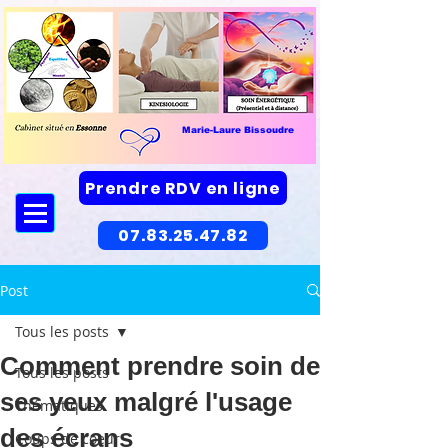
Marie-Laure Bissoudre
Prendre RDV en ligne
07.83.25.47.82
Post
Tous les posts
Comment prendre soin de
Tous les posts
ses yeux malgré l'usage
Thématiques
des écrans
Coups de coeur