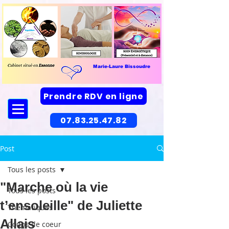
Marie-Laure Bissoudre
Prendre RDV en ligne
07.83.25.47.82
Post
Tous les posts
"Marche où la vie
Tous les posts
t’ensoleille" de Juliette
Thématiques
Allais
Coups de coeur