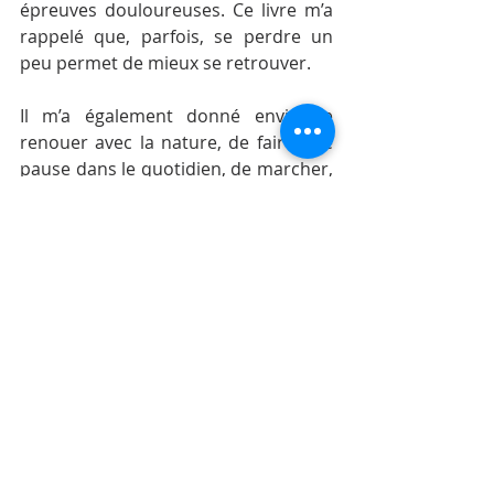
épreuves douloureuses. Ce livre m’a 
rappelé que, parfois, se perdre un 
peu permet de mieux se retrouver.
Il m’a également donné envie de 
renouer avec la nature, de faire une 
pause dans le quotidien, de marcher, 
de respirer et de me reconnecter à 
l’essentiel. 
“Marche où la vie 
t’ensoleille”
 n’est pas qu’une fiction, 
c’est aussi une invitation à vivre une 
forme d’expérience sensorielle.
Extrait inspirant :
« Parfois, il suffit de s’arrêter un instant, 
de respirer profondément et de regarder 
autour de soi. Ce que l’on cherche se 
trouve peut-être juste là, sous nos yeux. 
»