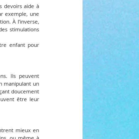
 devoirs aide à 
ar exemple, une 
on. À l’inverse, 
es stimulations 
tre enfant pour 
s. Ils peuvent 
n manipulant un 
nçant doucement 
uvent être leur 
ntrent mieux en 
sins, ou même à 