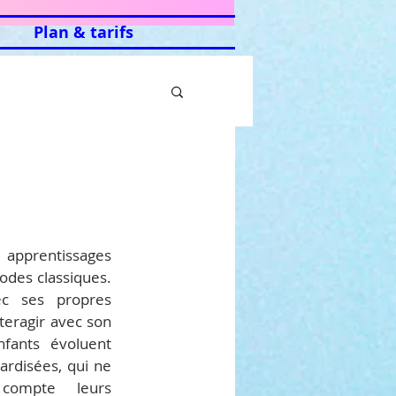
Plan & tarifs
apprentissages 
des classiques. 
c ses propres 
teragir avec son 
fants évoluent 
rdisées, qui ne 
ompte leurs 