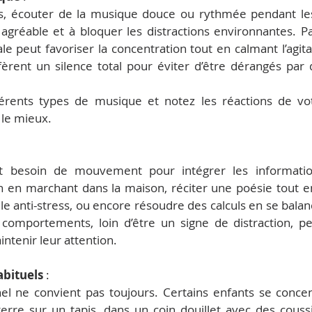
ts, écouter de la musique douce ou rythmée pendant les
gréable et à bloquer les distractions environnantes. P
 peut favoriser la concentration tout en calmant l’agitati
fèrent un silence total pour éviter d’être dérangés par d
férents types de musique et notez les réactions de vo
e le mieux.
t besoin de mouvement pour intégrer les information
 en marchant dans la maison, réciter une poésie tout e
e anti-stress, ou encore résoudre des calculs en se bala
comportements, loin d’être un signe de distraction, pe
ntenir leur attention.
abituels
 :
el ne convient pas toujours. Certains enfants se conce
r terre sur un tapis, dans un coin douillet avec des cous