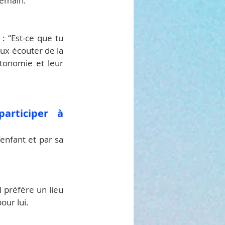
demain.
 “Est-ce que tu 
eux écouter de la 
tonomie et leur 
rticiper à 
nfant et par sa 
 préfère un lieu 
our lui.