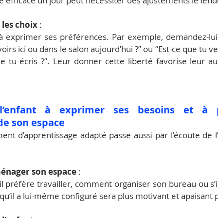
e efficace un jour peut nécessiter des ajustements le len
 les choix
 :
 à exprimer ses préférences. Par exemple, demandez-lui :
oirs ici ou dans le salon aujourd’hui ?” ou “Est-ce que tu v
tu écris ?”. Leur donner cette liberté favorise leur au
l’enfant à exprimer ses besoins et à pa
de son espace
nt d’apprentissage adapté passe aussi par l’écoute de l’e
aménager son espace
 :
 il préfère travailler, comment organiser son bureau ou s’il
qu’il a lui-même configuré sera plus motivant et apaisant p