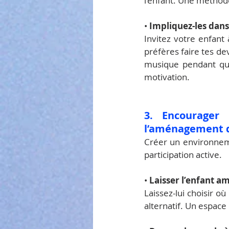
l’enfant. Une méthod
• 
Impliquez-les dans
Invitez votre enfant
préfères faire tes dev
musique pendant que 
motivation.
3. Encourager 
l’aménagement 
Créer un environneme
participation active.
• 
Laisser l’enfant 
Laissez-lui choisir où
alternatif. Un espace 