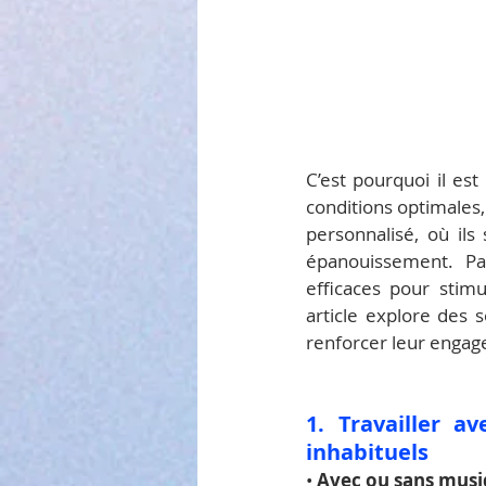
C’est pourquoi il est
conditions optimales,
personnalisé, où ils 
épanouissement. Par
efficaces pour stimu
article explore des 
renforcer leur enga
1. Travailler a
inhabituels
• 
Avec ou sans mus