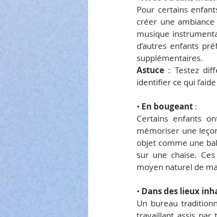
Pour certains enfan
créer une ambiance a
musique instrumentale
d’autres enfants pré
supplémentaires.
Astuce
 : Testez dif
identifier ce qui l’aid
• 
En bougeant
 :
Certains enfants on
mémoriser une leçon
objet comme une ball
sur une chaise. Ces 
moyen naturel de mai
• 
Dans des lieux inh
Un bureau traditionn
travaillant assis pa