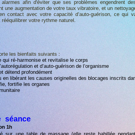
s alarmes afin d'éviter que ses problèmes engendrent de
nt une augmentation de votre taux vibratoire, et un nettoyag
n contact avec votre capacité d’auto-guérison, ce qui va
t rééquilibrer votre rythme naturel.
rte les bienfaits suivants :
qui ré-harmonise et revitalise le corps
autorégulation et d’auto-guérison de l’organisme
 et détend profondément
s en libérant les causes originelles des blocages inscrits da
ie, fortifie les organes
munitaire
e séance
on 1h
gé sur une table de massage (elle reste habillée pendan