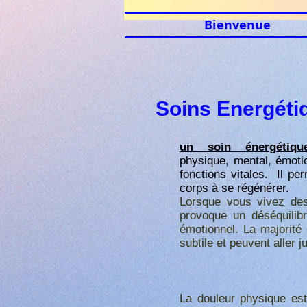
Bienvenue
Soins Energéti
un soin énergétiqu
physique,
mental,
émoti
fonctions vitales.
Il pe
corps à se régénérer.
Lorsque vous vivez des 
provoque un déséquilib
émotionnel. La majorité
subtile et peuvent aller j
La douleur physique est 