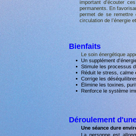
important d’écouter ce
permanents.
En favorisa
permet de se remettre e
circulation de l’énergie e
Bienfaits
Le soin énergétique appo
Un supplément d’énergie 
Stimule les processus d’
Réduit le stress, calme
Corrige les déséquilibre
Élimine les toxines, purif
Renforce le système im
Déroulement d'un
Une séance dure envir
La personne est allon