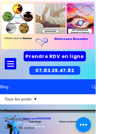
Marie-Laure Bissoudre
Prendre RDV en ligne
07.83.25.47.82
Blog
Tous les posts
Tous les posts
Thématiques
Marie-Laure BISSOUDRE
Kinésiologie Séance en présentiel
07.83.25.47.82
Coups de coeur
mlbissoudre@gmail.com