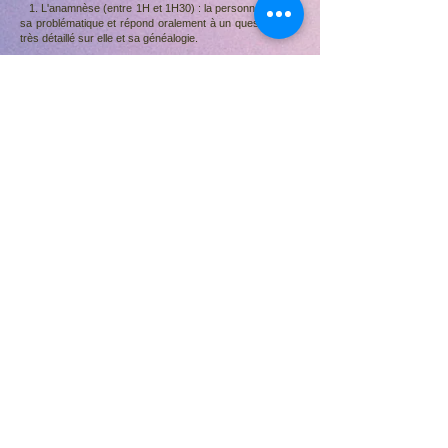
1. L'anamnèse (entre 1H et 1H30) : la personne énonce
sa problématique et répond oralement à un questionnaire
très détaillé sur elle et sa généalogie.
2. La personne est installée sur une table de massage,
habillée, les yeux fermés et participer activement à la
séance, c'est à cette étape que le voyage commence.
3. Débriefing de fin de séance (environ 30min)
Fréquence des séances
Pour un problème précis, 1 séance peut suffire.
Pour un travail approfondi ou un développement
personnel, plusieurs séances peuvent être nécessaire.
Il faut compter au moins 3 mois entre 2 séances, le temps
que la séance puisse s'intègrer.
Champs d'applications
Vous vous sentez
limité
dans votre vie,
pas à votre
place
Vous vivez des
schémas répétitifs
Vous avez l'
impression que la vie n'a pas de sens
Vous n'arrivez pas à vous remettre d'un
Deuil
Vous avez envie de :
-
mieux vous connaitre
- découvrir de
nouvelles ressources ou
possibilités