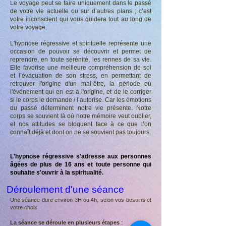
Le voyage peut se faire uniquement dans le passé
de votre vie actuelle ou sur d’autres plans ; c’est
votre inconscient qui vous guidera tout au long de
votre voyage.
L'hypnose régressive et spirituelle représente une
occasion de pouvoir se découvrir et permet de
reprendre, en toute sérénité, les rennes de sa vie.
Elle favorise une meilleure compréhension de soi
et l’évacuation de son stress, en permettant de
retrouver l'origine d'un mal-être, la période où
l'événement qui en est à l'origine, et de le corriger
si le corps le demande / l’autorise. Car les émotions
du passé déterminent notre vie présente. Notre
corps se souvient là où notre mémoire veut oublier,
et nos attitudes se bloquent face à ce que l’on
connaît déjà et dont on ne se souvient pas toujours.
L'hypnose régressive s'adresse aux personnes
âgées de plus de 16 ans et toute personne qui
souhaite s'ouvrir à la spiritualité.
Déroulement d'une séance
Une séance dure environ 3H ou 4h, selon vos besoins et
votre choix
La séance se déroule en plusieurs étapes
: